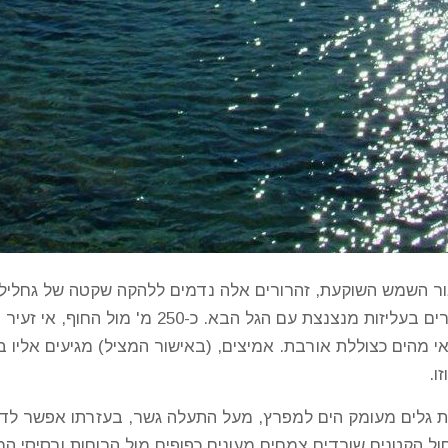
ור השמש השוקעת, זהרורים אלה נדמים ללהקה שקטה של גחלילי
במחול סיבובי איטי, לרגע אחד נעלמים וחוזרים בעליזו
 מהים כצוללת אורבת. אמיצים, (באישור המציל) מגיעים אליו ב
ו.
 גלים מעומק הים למפרץ, מעל התעלה גשר, בעזרתו אפשר לדלג 
ול הקטנים שורדים צמחים מעונים כפופים מול הרוחות ורסיסי המל