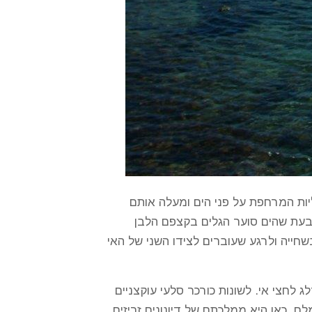
ות המרחפת על פני הים ומעלה אותם
ת מנצנצת עם הגל הבא. כ-250 מ' מול החוף, אי זעיר בעת שהים סוער הגלים בקצפם הלבן
שחייה ולרגע שעוברים לצידו השני של האי
לחצי אי. לשונות כורכר סלעי עוקצניים
ח. כאן היא ממלכתם של דיונונים זריזים,