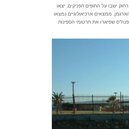
. בעבר הרחוק ישבו על החופים הפניקים, יצאו
ארגמן. ממצאים ארכיאולוגיים נמצאו
הים שרידי ספינות טרופות ואוצרות שנותרו בביטנן, עוגנים עתיקים, אילי נגיחה מהמאה ה-11 וה-17 לפנה"ס שפיארו את חרטומי הספינות