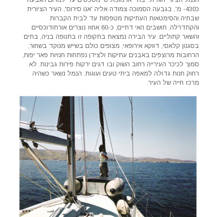
כ430- מ', בגבעה הסמוכה צמודה אליה 'אנו סירוס', העיר הציורית
שבתיה והסימטאות העתיקות מטפסות עד לבית הקברות
והקתדרלה. תושבים האי דתיים, כ-60 אחוז נוצרים אורתודוכסיים
והשאר קתוליים. עיר הבירה נמצאת בתקופה זו בתנופה בניה, בתים
בסגנון קלאסי, דווקא אירופאי, מצופים כולם בשייש מנוקד בשחור,
הרחובות מרוצפים באבנים עתיקות ולצידן נפתחות חנויות פאר יפות,
סמוך לכיכר העירייה רחוב השוק ובו דגים ירקות פירות גבינות. לא
רחוק חנות גדולה למאפה ביתי טעים ועוגות. הנמל נשאר כשהיה
מרכז חייה של העיר.