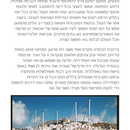
והנקיים. מפעם לפעם צריך להתכופף ולעבור מתחת לכביסה שתלויה
לרוחב הסימטה. אפשר לעצור בכל דקה להסתובב לאחור ולהנות
מהנוף המשתנה ככול שמגביהים. עתה מראה הנמל נפרס בכל יופיו.
בחלקו הרחוק רואים את האוניות הגדולות המגיעות לעגינה. בקצה
אחר של הנמל, נכנסות המעבורות ויוצאות בקצף רב וגלים מהמעגן.
ממש על הקו המזח הסמוך לעיר מעגן שקט של יאכטות, הן פורקות
את העשירים שמחזיקים כאן בתים פרטיים, ומביאות 'סלבריטאים'
מכל העולם לבלות באי חופשה קצרה.
ברחבת הכנסייה מקדם אותי משב רוח מרענן, המראה מכאן באמת
מדהים, תותחי ענק עתיקים חולשים מנקדות זו על העיר, מרפסת
ענקית סובבת את הקתדרלה, חלקה גם משמש גם את המנזר.
בכנסייה הגדולה, ריח חריף של קטורת, שתי נזירות לבושות באפור
נראות זזות באפלולית. מנורות זהב רבות משתלשלות מהתקרה
ובתוכן המון נרות שמטילים צללים נעים וכבדים על הקירות.
הקתדרלה נטועה עטופה בשכונת מגורים, ממנה כמה דרכים להמשיך
כדי להנות ממראות הנוף מצידו השני של האי.