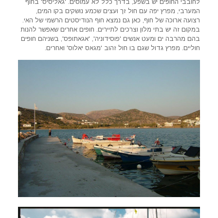
לחובבי החופים יש בשפע, בדרך כלל לא עמוסים. 'גאליסיס' בחוף
המערבי, מפרץ יפה עם חול זך ועצים שכמע נושקים בקו המים,
רצועה ארוכה של חוף, כאן גם נמצא חוף הנודיסטים הרשמי של האי.
במקום זה יש בתי מלון וצרכים לתיירים. חופים אחרים שאפשר להנות
בהם מהרבה ים ומעט אנשים 'פוסידוניה', 'אגאתופס', בשניהם חופים
חוליים. מפרץ גדול שגם בו חול זהוב 'מגאס יאלוס' ואחרים.