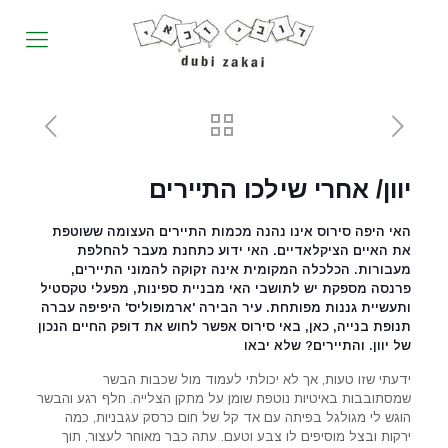
יוון/ אחרי שילכו התיירים
האי היפה סירוס אינו נהנה מכמות התיירים העצומה ששוטפת
את האיים הציקלאדיים. האי ידוע כתחנת מעבר להחלפת
מעבורות. הכלכלה המקומית אינה זקוקה להמוני התיירים,
פרנסה מספקת יש לתושבי האי מבניית ספינות, מפעלי טקסטיל
ותעשיית גננות מפותחת. עיר הבירה 'ארמופוליס' היפיפה עברה
תנופת בנייה, כאן, באי סירוס אפשר לחוש את דופק החיים הנכון
של יוון. והתיירים? שלא יבאו
ידעתי שזו טעות, אך לא יכולתי לעמוד מול שכבות הבשר
שמסתובבות באיטיות נוטפת שומן על מתקן הצלייה. חלף רגע והבשר
הוגש לי מגולגל בפיתה עם אד קל של חום כרסק עגבניות, כמה
ירקות ובצל מוסיפים לו צבע וטעם. עתה כבר מאוחר לעצור, תוך