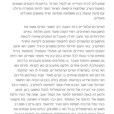
שמובלים לבית העירייה, או לנמל הגדול. ברחובות הקטנים מוצאים
בשעות הערב שולחנות וכיסאות, האיזור הופך להיות מסעדה גדולה,
עם פינות קטנות בהן מושמעת מוסיקה יוונית ומוגשים מאכלים
מעולים.
האיים הציקלאדיים בימי העונה, רוב תושבי האיים עושה את
החשבונות האחרונים, רווחי העונה שעוד מעט חולפת. באיים
התיירותיים עוד מעט ייפרדו מעובדים הזמניים שיחזרו ליבשת.
והתושבים המקומיים יכנסו לתקופת השיפוצים לקראת החורף
המתקרב. באי הקטן 'סירוס' החיים נמשכים כרגיל. תושבי האי אינם
זקוקים להמוני התיירים, פרנסה יש, מפעלי טקסטיל, מספנות, גידול
צמחים וצרכי גננות לכל האיים בסביבה וחיי מסחר עשירים. האי היפה
גם משמש כתחנת מעבר, בו מחליפים נוסעים מעבורות בדרכם
המצטלבת לאיים אחרים. חלקם מתעכבים כאן לקניות. סירוס הוא
האי מרכזי בשרשרת האיים הציקלאדיים. ממזרח לו האי 'קיתנוס',
מדרום האי מיקונוס שהחיים בו יקרים מאוד. קצת באלכסון מדרום
האי טינוס שידוע בצניעותו. מצפון בולט בצבעו הכהה האי החשאי
'גאירוס' שבו יושב הצבא ואליו אסור לספינות להתקרב. במאה ה-19
הפכה עיר הבירה של סירוס 'ארמופוליס' לנמל החשוב ביוון. מכאן
ולכאן היו באות הספינות לפקוד את הנמל. אגב, שמה של העיר נלקח
משמו של 'הרמס' אל המסחר. כיום כבר מעמדה השתנה, את מקומה
כעיר נמל מרכזית תופסת היום העיר 'פיראוס'. כיום גרים כ-17,000
תושבים בארומופליס (בכל האי כ-26,000), בתים נאים עוטפים את
הנמל הציורי הגדול. בתי 'ארמופוליס' מטפסים עד למרום הגבעה