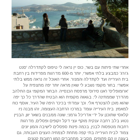
אחרי שתי פיתות עם בשר, כוס יין נראה לי טיפוס לקתדרלה 'סנט
ג'ורג' כמבצע בלתי אפשרי, יותר מ-600 מדרגות מפרידות בין רחבת
בית העירייה ועד לקתדלה והמנזר. אחרי האוכל זה נראה ממש בלתי
אפשרי. בחור מקומי נשבע לי שאין מראה יותר יפה מתצפית על
'ארומופליס' ו'אנו סירוס' מרפסת הכנסייה. הבחור המקומי גם התלהב
מהדרך שממתינה לי, בגאווה מקומית הוא הבטיח שהדרך כל כך יפה
שהוא מוכן להצטרף אלי. וכך עמדתי בכיכר היפה של העיר, אוסף כוח
למאמץ. בית העירייה עומד במרכז הרחבה העצומה, זהו מבנה ניו
קלאסי שתוכנן על ידי אדריכל גרמני, שונה ממבנים בשאר יוון, הבניין
נטוע בלב רחבה ענקית מוקף עצי דקל זקופים ופסלים, מדרגות
רחבות מטפסות לבנין, בכמה פינות ספסלים לישיבה והמון יונים.
צמוד לבית העירייה בתי קפה מתחת לצמחיה העצים העבותה, גם
בעונה זו הם פתוחים. מסביב מתחברים המון רחובות קטנים