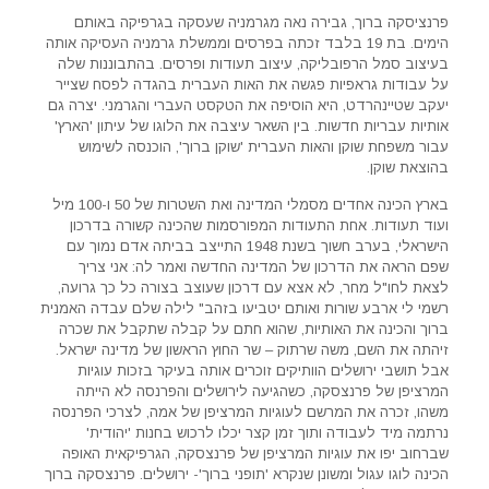
פרנציסקה ברוך, גבירה נאה מגרמניה שעסקה בגרפיקה באותם
הימים. בת 19 בלבד זכתה בפרסים וממשלת גרמניה העסיקה אותה
בעיצוב סמל הרפובליקה, עיצוב תעודות ופרסים. בהתבוננות שלה
על עבודות גראפיות פגשה את האות העברית בהגדה לפסח שצייר
יעקב שטיינהרדט, היא הוסיפה את הטקסט העברי והגרמני. יצרה גם
אותיות עבריות חדשות. בין השאר עיצבה את הלוגו של עיתון 'הארץ'
עבור משפחת שוקן והאות העברית 'שוקן ברוך', הוכנסה לשימוש
בהוצאת שוקן.
בארץ הכינה אחדים מסמלי המדינה ואת השטרות של 50 ו-100 מיל
ועוד תעודות. אחת התעודות המפורסמות שהכינה קשורה בדרכון
הישראלי, בערב חשוך בשנת 1948 התייצב בביתה אדם נמוך עם
שפם הראה את הדרכון של המדינה החדשה ואמר לה: אני צריך
לצאת לחו"ל מחר, לא אצא עם דרכון שעוצב בצורה כל כך גרועה,
רשמי לי ארבע שורות ואותם יטביעו בזהב" לילה שלם עבדה האמנית
ברוך והכינה את האותיות, שהוא חתם על קבלה שתקבל את שכרה
זיהתה את השם, משה שרתוק – שר החוץ הראשון של מדינה ישראל.
אבל תושבי ירושלים הוותיקים זוכרים אותה בעיקר בזכות עוגיות
המרציפן של פרנצסקה, כשהגיעה לירושלים והפרנסה לא הייתה
משהו, זכרה את המרשם לעוגיות המרציפן של אמה, לצרכי הפרנסה
נרתמה מיד לעבודה ותוך זמן קצר יכלו לרכוש בחנות 'יהודית'
שברחוב יפו את עוגיות המרציפן של פרנצסקה, הגרפיקאית האופה
הכינה לוגו עגול ומשונן שנקרא 'תופני ברוך'- ירושלים. פרנצסקה ברוך