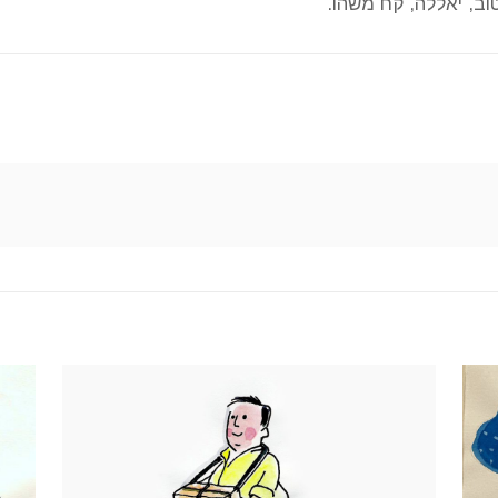
ב, יאללה, קח משהו.